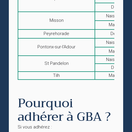
Décès
Naissances
Misson
Mariages
Peyrehorade
Décès
Naissances
Pontonx-sur-l'Adour
Mariages
Naissances
St Pandelon
Décès
Tilh
Mariages
Pourquoi
adhérer à GBA ?
Si vous adhérez :