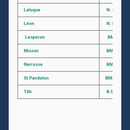
Laluque
N. et D.
de
Léon
N. M. D.
av
Lesperon
BMS 1685 - 
Misson
BMS après 1
Narrosse
BMS avant 1
St Pandelon
BMS avant 17
Tilh
B.S. de 1753