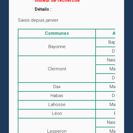
moteur de recherche
Détails :
Saisis depuis janvier
Communes
Actes
Baptêmes
Bayonne
Décès
Naissances
Clermont
Mariages
Décès
Dax
Mariages
Habas
Décès
Lahosse
Mariages
Léon
BMS
Naissances
Lesperon
Mariages