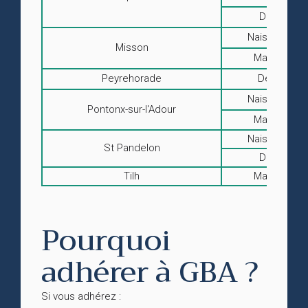
Décès
Naissances
Misson
Mariages
Peyrehorade
Décès
Naissances
Pontonx-sur-l'Adour
Mariages
Naissances
St Pandelon
Décès
Tilh
Mariages
Pourquoi
adhérer à GBA ?
Si vous adhérez :