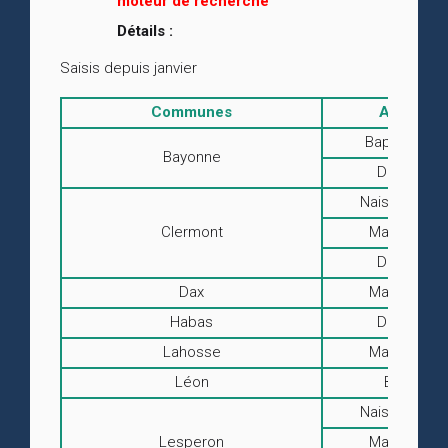
moteur de recherche
Détails :
Saisis depuis janvier
Communes
Actes
Baptêmes
Bayonne
Décès
Naissances
Clermont
Mariages
Décès
Dax
Mariages
Habas
Décès
Lahosse
Mariages
Léon
BMS
Naissances
Lesperon
Mariages