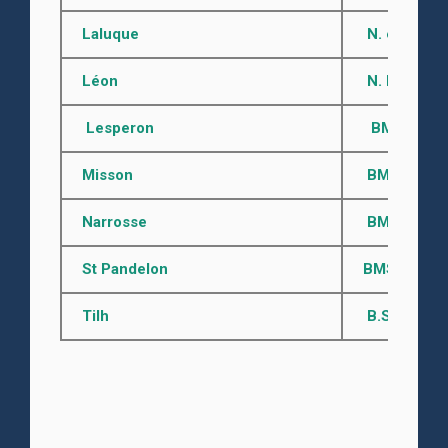
Laluque
N. et D.
de
Léon
N. M. D.
av
Lesperon
BMS 1685 - 
Misson
BMS après 1
Narrosse
BMS avant 1
St Pandelon
BMS avant 17
Tilh
B.S. de 1753