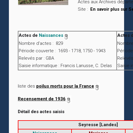
Actes aux Archives départ
Site :
En savoir plus sur 
Actes de
Naissances
Actes 
Nombre d'actes : 829
Nombre 
Période couverte : 1693 - 1718, 1750 - 1943
Période
Relevés par : GBA
Relevés
Saisie informatique : Francis Lanusse, C. Delas
Saisie 
liste des
poilus morts pour la France
Recensement de 1936
Détail des actes saisis
Seyresse [Landes]