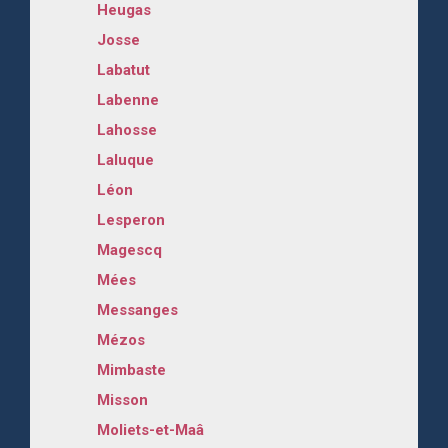
Heugas
Josse
Labatut
Labenne
Lahosse
Laluque
Léon
Lesperon
Magescq
Mées
Messanges
Mézos
Mimbaste
Misson
Moliets-et-Maâ