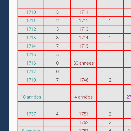
...
...
1710
3
1711
1
1711
2
1712
1
1712
5
1713
1
1713
3
1714
1
1714
7
1715
1
1715
5
...
1716
0
30 années
1717
0
...
1718
7
1746
2
...
...
18 années
4 années
27
...
...
1737
4
1751
2
...
1752
2
8 années
1753
4
3