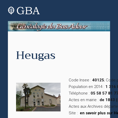
Heugas
Code Insee :
40125
; Code 
Population en 2014 :
1 316 
Téléphone :
05 58 57 81 7
Actes en mairie :
de 1843 (
Actes aux Archives départ
Site :
en savoir plus sur 