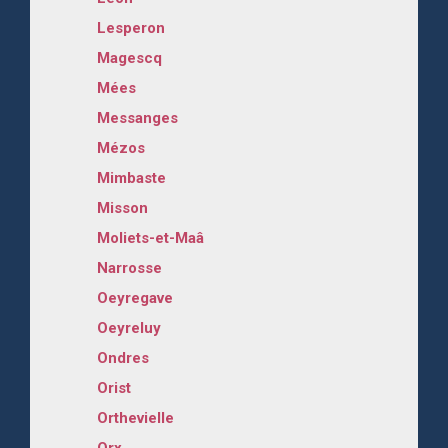
Lesperon
Magescq
Mées
Messanges
Mézos
Mimbaste
Misson
Moliets-et-Maâ
Narrosse
Oeyregave
Oeyreluy
Ondres
Orist
Orthevielle
Orx