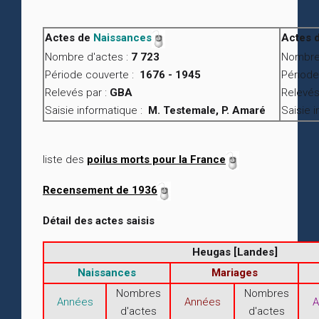
Actes de
Naissances
Actes 
Nombre d'actes :
7 723
Nombre
Période couverte :
1676 - 1945
Période
Relevés par :
GBA
Relevés
Saisie informatique :
M. Testemale, P. Amaré
Saisie 
liste des
poilus morts pour la France
Recensement de 1936
Détail des actes saisis
Heugas [Landes]
Naissances
Mariages
Nombres
Nombres
Années
Années
A
d'actes
d'actes