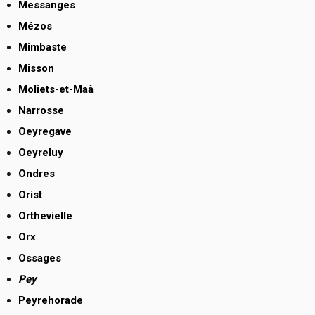
Messanges
Mézos
Mimbaste
Misson
Moliets-et-Maâ
Narrosse
Oeyregave
Oeyreluy
Ondres
Orist
Orthevielle
Orx
Ossages
Pey
Peyrehorade