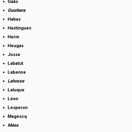
Gaâs
Gourbera
Habas
Hastingues
Herm
Heugas
Josse
Labatut
Labenne
Lahosse
Laluque
Léon
Lesperon
Magescq
Mées