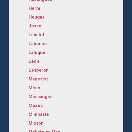
Herm
Heugas
Josse
Labatut
Labenne
Laluque
Léon
Lesperon
Magescq
Mées
Messanges
Mézos
Mimbaste
Misson
Moliets-et-Maa