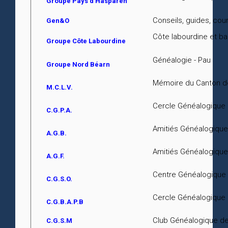
Groupe Pays d'Hasparen
Conseils, guides, cou
Gen&O
Côte labourdine et bas
Groupe Côte Labourdine
Généalogie - Pau
Groupe Nord Béarn
Mémoire du Canton de
M.C.L.V.
Cercle Généalogique 
C.G.P.A.
Amitiés Généalogique
A.G.B.
Amitiés Généalogiques
A.G.F.
Centre Généalogique 
C.G.S.O.
Cercle Généalogique 
C.G.B.A.P.B
Club Généalogique de
C.G.S.M