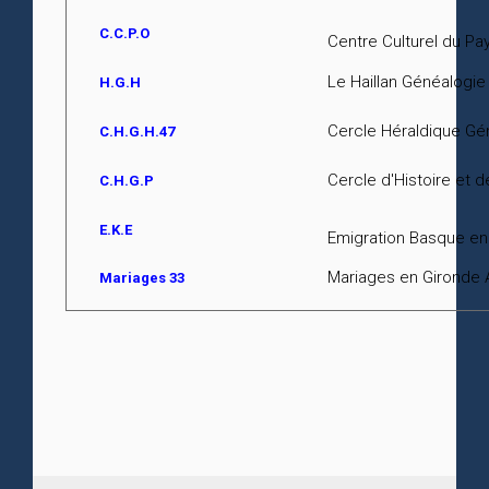
C.C.P.O
Centre Culturel du Pa
Le Haillan Généalogie 
H.G.H
Cercle Héraldique Gé
C.H.G.H.47
Cercle d'Histoire et 
C.H.G.P
E.K.E
Emigration Basque en
Mariages en Gironde 
Mariages 33