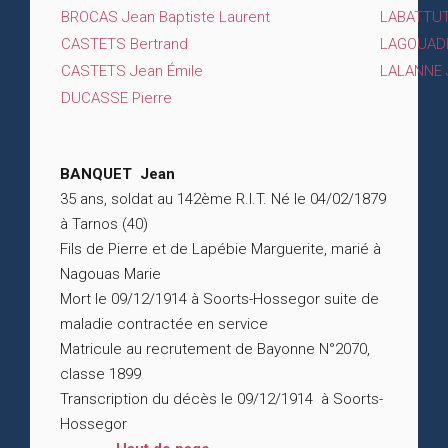
BROCAS Jean Baptiste Laurent
LABATTUT 
CASTETS Bertrand
LAGOUAD
CASTETS Jean Émile
LALANNE 
DUCASSE Pierre
BANQUET Jean
35 ans, soldat au 142ème R.I.T. Né le 04/02/1879
à Tarnos (40)
Fils de Pierre et de Lapébie Marguerite, marié à
Nagouas Marie
Mort le 09/12/1914 à Soorts-Hossegor suite de
maladie contractée en service
Matricule au recrutement de Bayonne N°2070,
classe 1899
Transcription du décès le 09/12/1914 à Soorts-
Hossegor