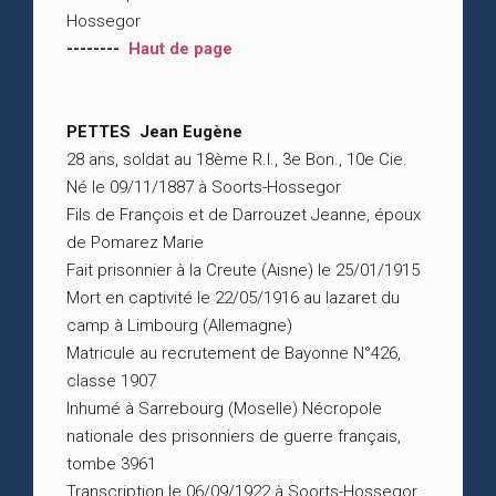
Hossegor
--------
Haut de page
PETTES Jean Eugène
28 ans, soldat au 18ème R.I., 3e Bon., 10e Cie.
Né le 09/11/1887 à Soorts-Hossegor
Fils de François et de Darrouzet Jeanne, époux
de Pomarez Marie
Fait prisonnier à la Creute (Aisne) le 25/01/1915
Mort en captivité le 22/05/1916 au lazaret du
camp à Limbourg (Allemagne)
Matricule au recrutement de Bayonne N°426,
classe 1907
Inhumé à Sarrebourg (Moselle) Nécropole
nationale des prisonniers de guerre français,
tombe 3961
Transcription le 06/09/1922 à Soorts-Hossegor