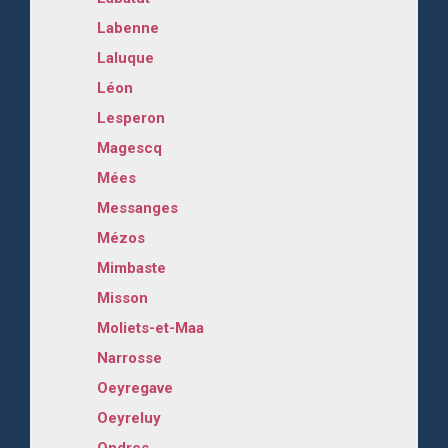
Labenne
Laluque
Léon
Lesperon
Magescq
Mées
Messanges
Mézos
Mimbaste
Misson
Moliets-et-Maa
Narrosse
Oeyregave
Oeyreluy
Ondres