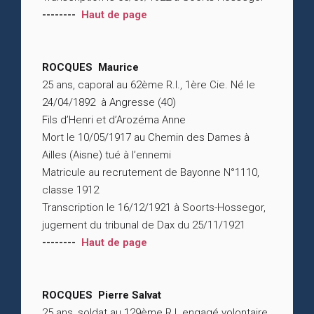
--------
Haut de page
ROCQUES Maurice
25 ans, caporal au 62ème R.I., 1ère Cie. Né le
24/04/1892 à Angresse (40)
Fils d’Henri et d’Arozéma Anne
Mort le 10/05/1917 au Chemin des Dames à
Ailles (Aisne) tué à l’ennemi
Matricule au recrutement de Bayonne N°1110,
classe 1912
Transcription le 16/12/1921 à Soorts-Hossegor,
jugement du tribunal de Dax du 25/11/1921
--------
Haut de page
ROCQUES Pierre Salvat
25 ans, soldat au 129ème R.I. engagé volontaire.