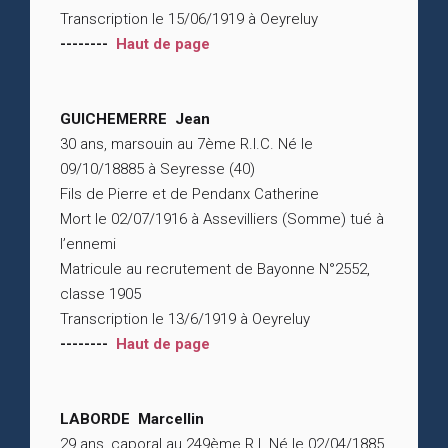
Transcription le 15/06/1919 à Oeyreluy
--------
Haut de page
GUICHEMERRE Jean
30 ans, marsouin au 7ème R.I.C. Né le
09/10/18885 à Seyresse (40)
Fils de Pierre et de Pendanx Catherine
Mort le 02/07/1916 à Assevilliers (Somme) tué à
l’ennemi
Matricule au recrutement de Bayonne N°2552,
classe 1905
Transcription le 13/6/1919 à Oeyreluy
--------
Haut de page
LABORDE Marcellin
29 ans, caporal au 249ème R.I. Né le 02/04/1885