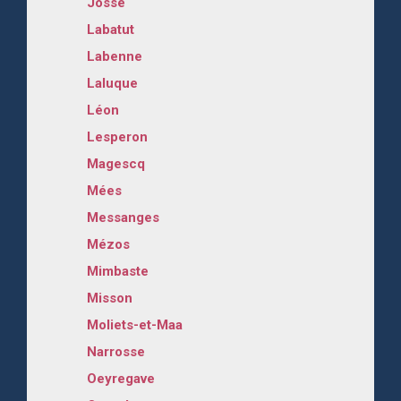
Josse
Labatut
Labenne
Laluque
Léon
Lesperon
Magescq
Mées
Messanges
Mézos
Mimbaste
Misson
Moliets-et-Maa
Narrosse
Oeyregave