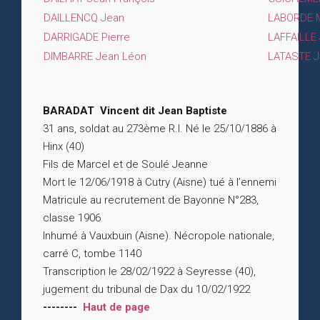
DAILLENCQ Jean
LABORDE M
DARRIGADE Pierre
LAFFAILLE
DIMBARRE Jean Léon
LATASTE 
BARADAT Vincent dit Jean Baptiste
31 ans, soldat au 273ème R.I. Né le 25/10/1886 à
Hinx (40)
Fils de Marcel et de Soulé Jeanne
Mort le 12/06/1918 à Cutry (Aisne) tué à l’ennemi
Matricule au recrutement de Bayonne N°283,
classe 1906
Inhumé à Vauxbuin (Aisne). Nécropole nationale,
carré C, tombe 1140
Transcription le 28/02/1922 à Seyresse (40),
jugement du tribunal de Dax du 10/02/1922
--------
Haut de page