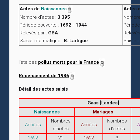
Actes de
Naissances
Actes 
Nombre d'actes :
3 395
Nombre 
Période couverte :
1692 - 1944
Période
Relevés par :
GBA
Relevés
Saisie informatique :
B. Lartigue
Saisie 
liste des
poilus morts pour la France
Recensement de 1936
Détail des actes saisis
Gaas [Landes]
Naissances
Mariages
Nombres
Nombres
Années
Années
A
d'actes
d'actes
1692
21
1692
3