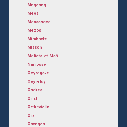
Magescq
Mées
Messanges
Mézos
Mimbaste
Misson
Moliets-et-Maâ
Narrosse
Oeyregave
Oeyreluy
Ondres
Orist
Orthevielle
Orx
Ossages