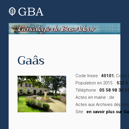
Gaâs
Code Insee :
40101
; Code 
Population en 2015 :
532 h
Téléphone :
05 58 98 30 5
Actes en mairie : de
Actes aux Archives départ
Site :
en savoir plus sur G