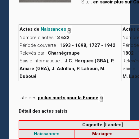
Site :
en savoir plus sur C
Actes de
Naissances
Actes 
Nombre d'actes :
3 632
Nombre 
Période couverte :
1693 - 1698, 1727 - 1942
Période
Relevés par :
Charnégroupe
1802 -
Saisie informatique :
J.C. Horgues (GBA), P.
Relevés
Amaré (GBA), J. Adrillon, P. Lahoun, M.
Saisie 
Duboué
M. Lab
liste des
poilus morts pour la France
Détail des actes saisis
Cagnotte [Landes]
Naissances
Mariages