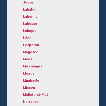
Josse
Labatut
Labenne
Lahosse
Laluque
Léon
Lesperon
Magescq
Mées
Messanges
Mézos
Mimbaste
Misson
Moliets-et-Maâ
Narrosse