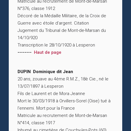
Matricule au recrutement de Mont-de-Marsan
N°376, classe 1912
Décoré de la Médaille Militaire, de la Croix de
Guerre avec étoile d’argent. Citation
Jugement du Tribunal de Mont-de-Marsan du
14/10/920
Transcription le 28/10/1920 à Lesperon
--------
Haut de page
DUPIN Dominique dit Jean
20 ans, zouave au 4ème R.M.Z., 18è Cie., né le
13/07/1897 à Lesperon
Fils de Laurent et de Mora Jeanne
Mort le 30/03/1918 à Orvillers-Sorel (Oise) tué à
l’ennemi. Mort pour la France
Matricule au recrutement de Mont-de-Marsan
N°414, classe 1917
Inhumé au cimetière de Couchy-les-Pots (60)