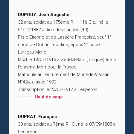
DUPOUY Jean Augustin
32 ans, soldat au 175ème R.I. , 11è Cie., né le
04/11/1882 à Rion-des-Landes (40)
Fils d’Étienne et de Lassère Françoise, veuf 1°
noce de Dobrin Léontine, époux 2° noce
Lartigau Marie
Mort le 13/07/1915 à Seddul-Bahr (Turquie) tué à
l’ennemi. Mort pour la France
Matricule au recrutement de Mont-de-Marsan
N°424, classe 1902
Transcription le 20/07/1917 à Lesperon
--------
Haut de page
DUPRAT François
30 ans, soldat au 7ème R.I.C., né le 07/09/1885 à
Lesperon