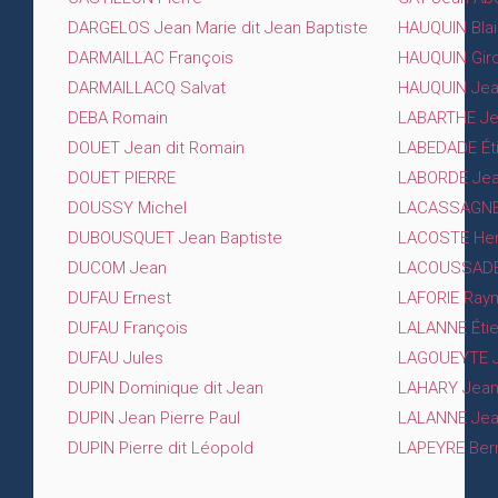
DARGELOS Jean Marie dit Jean Baptiste
HAUQUIN Bla
DARMAILLAC François
HAUQUIN Giro
DARMAILLACQ Salvat
HAUQUIN Je
DEBA Romain
LABARTHE Je
DOUET Jean dit Romain
LABEDADE Éti
DOUET PIERRE
LABORDE Je
DOUSSY Michel
LACASSAGNE
DUBOUSQUET Jean Baptiste
LACOSTE Hen
DUCOM Jean
LACOUSSADE 
DUFAU Ernest
LAFORIE Ray
DUFAU François
LALANNE Éti
DUFAU Jules
LAGOUEYTE J
DUPIN Dominique dit Jean
LAHARY Jean
DUPIN Jean Pierre Paul
LALANNE Je
DUPIN Pierre dit Léopold
LAPEYRE Ber