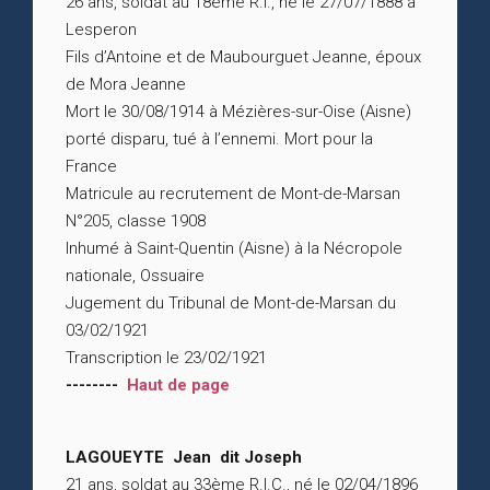
26 ans, soldat au 18ème R.I., né le 27/07/1888 à
Lesperon
Fils d’Antoine et de Maubourguet Jeanne, époux
de Mora Jeanne
Mort le 30/08/1914 à Mézières-sur-Oise (Aisne)
porté disparu, tué à l’ennemi. Mort pour la
France
Matricule au recrutement de Mont-de-Marsan
N°205, classe 1908
Inhumé à Saint-Quentin (Aisne) à la Nécropole
nationale, Ossuaire
Jugement du Tribunal de Mont-de-Marsan du
03/02/1921
Transcription le 23/02/1921
--------
Haut de page
LAGOUEYTE Jean dit Joseph
21 ans, soldat au 33ème R.I.C., né le 02/04/1896