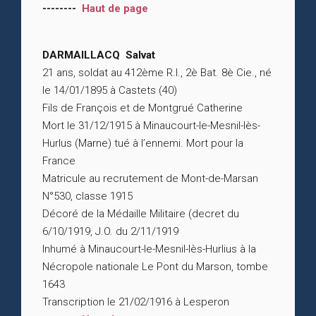
--------
Haut de page
DARMAILLACQ Salvat
21 ans, soldat au 412ème R.I., 2è Bat. 8è Cie., né
le 14/01/1895 à Castets (40)
Fils de François et de Montgrué Catherine
Mort le 31/12/1915 à Minaucourt-le-Mesnil-lès-
Hurlus (Marne) tué à l’ennemi. Mort pour la
France
Matricule au recrutement de Mont-de-Marsan
N°530, classe 1915
Décoré de la Médaille Militaire (decret du
6/10/1919, J.O. du 2/11/1919
Inhumé à Minaucourt-le-Mesnil-lès-Hurlius à la
Nécropole nationale Le Pont du Marson, tombe
1643
Transcription le 21/02/1916 à Lesperon