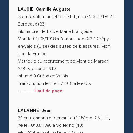
LAJOIE Camille Auguste
25 ans, soldat au 144ème R.I., né le 20/11/1892 à
Bordeaux (33)
Fils naturel de Lajoie Marie Françoise
Mort le 01/06/1918 à l’ambulance 9/3 à Crépy-
en-Valois (Oise) des suites de blessures. Mort
pour la France
Matricule au recrutement de Mont-de-Marsan
N°313, classe 1912
Inhumé à Crépy-en-Valois
Transcription le 15/11/1918 à Mézos
--------
Haut de page
LALANNE Jean
34 ans, canonnier servant au 115ème R.A.L.H.,
né le 10/03/1880 à Solférino (40)
Fils d’Antoine et de Duport Marie