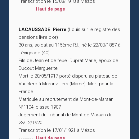
Transcription le 15/08/1918 à Mézos
--------
Haut de page
LACAUSSADE Pierre
(Louis sur le registre des
pensions livre d’or)
30 ans, soldat au 115ème R.I., né le 22/03/1887 à
Lévignacq (40)
Fils de Jean et de feue Duprat Marie, époux de
Ducout Marguerite
Mort le 20/05/1917 porté disparu au plateau de
Vauclerc à Moronvilliers (Marne). Mort pour la
France
Matricule au recrutement de Mont-de-Marsan
N°1104, classe 1907
Jugement du Tribunal de Mont-de-Marsan du
23/12/1920
Transcription le 17/01/1921 à Mézos
--------
Haut de page