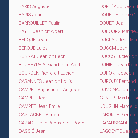
BARIS Auguste
DORLÉACQ Jean di
BARIS Jean
DOUET Étienne Gab
BARROUILLET Paulin
DOUET Jean
BAYLE Jean dit Albert
DUBOURG Mathieu
BERQUE Jean
DUCLAU Jean Mau
BERQUE Jules
DUCOM Jean
BONNAT Jean dit Léon
DUCOS Lucien dit
BOUHEYRE Alexandre dit Abel
DUHIEU Jean Édo
BOURDEN Pierre dit Lucien
DUPORT Joseph
CABANNES Jean dit Louis
DUPOUY Fernand
CAMPET Augustin dit Auguste
DUVIGNAU Julien
CAMPET Jean
GENTES Martin Lo
CAMPET Jean Émile
JOUGLIN Marcel di
CASTAGNET Adrien
LABORDE Pierre d
CAZADE Jean Baptiste dit Roger
LACAUSSADE Pierr
DASSIÉ Jean
LAGOEYTE Jean di