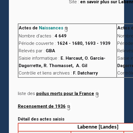
Site :
en savoir plus sur Laben
Actes de
Naissances
Actes 
Nombre d'actes :
4 649
Nombre 
Période couverte :
1624 - 1680, 1693 - 1939
Période
Relevés par :
GBA
Relevés
Saisie informatique :
E. Harcaut, O. Garcia-
Saisie 
Dagorrette, R. Thomasset, A. Gil
Dagorre
Contrôle et liens archives :
F. Datcharry
Contrôle
liste des
poilus morts pour la France
Recensement de 1936
Détail des actes saisis
Labenne [Landes]