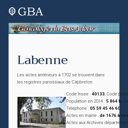
Labenne
Les actes antérieurs à 1702 se trouvent dans
les registres paroissiaux de Capbreton.
Code Insee :
40133
; Code posta
Population en 2014 :
5 864 h
; C
Téléphone :
05 59 45 46 60
Actes en mairie :
de 1676 à nos
Actes aux Archives départemen