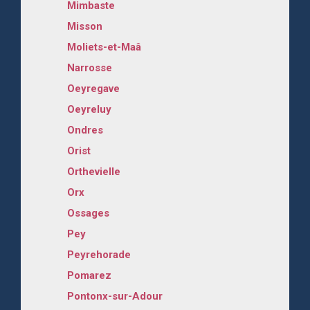
Mimbaste
Misson
Moliets-et-Maâ
Narrosse
Oeyregave
Oeyreluy
Ondres
Orist
Orthevielle
Orx
Ossages
Pey
Peyrehorade
Pomarez
Pontonx-sur-Adour