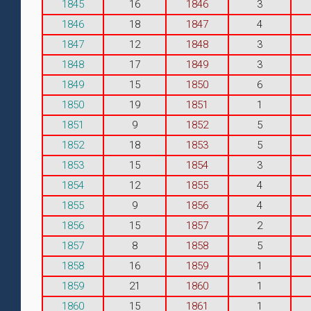
1845
16
1846
3
1846
18
1847
4
1847
12
1848
3
1848
17
1849
3
1849
15
1850
6
1850
19
1851
1
1851
9
1852
5
1852
18
1853
5
1853
15
1854
3
1854
12
1855
4
1855
9
1856
4
1856
15
1857
2
1857
8
1858
5
1858
16
1859
1
1859
21
1860
1
1860
15
1861
1