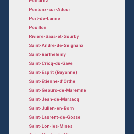
Pomarez
Pontonx-sur-Adour
Port-de-Lanne
Pouillon
Rivière-Saas-et-Gourby
Saint-André-de-Seignanx
Saint-Barthélemy
Saint-Cricq-du-Gave
Saint-Esprit (Bayonne)
Saint-Etienne-d'Orthe
Saint-Geours-de-Maremne
Saint-Jean-de-Marsacq
Saint-Julien-en-Born
Saint-Laurent-de-Gosse
Saint-Lon-les-Mines