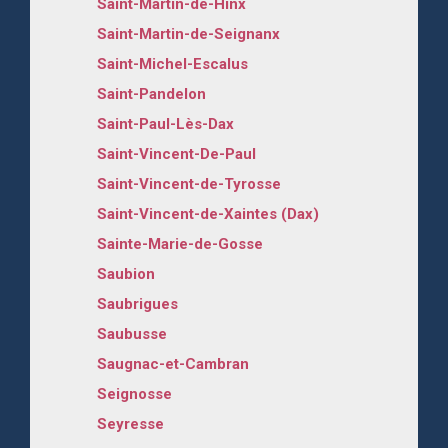
Saint-Martin-de-Hinx
Saint-Martin-de-Seignanx
Saint-Michel-Escalus
Saint-Pandelon
Saint-Paul-Lès-Dax
Saint-Vincent-De-Paul
Saint-Vincent-de-Tyrosse
Saint-Vincent-de-Xaintes (Dax)
Sainte-Marie-de-Gosse
Saubion
Saubrigues
Saubusse
Saugnac-et-Cambran
Seignosse
Seyresse