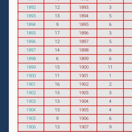
1892
12
1893
3
1893
13
1894
5
1894
9
1895
6
1895
17
1896
3
1896
12
1897
5
1897
14
1898
6
1898
6
1899
6
1899
15
1900
11
1900
11
1901
1
1901
16
1902
2
1902
15
1903
3
1903
13
1904
4
1904
13
1905
4
1905
9
1906
6
1906
13
1907
9