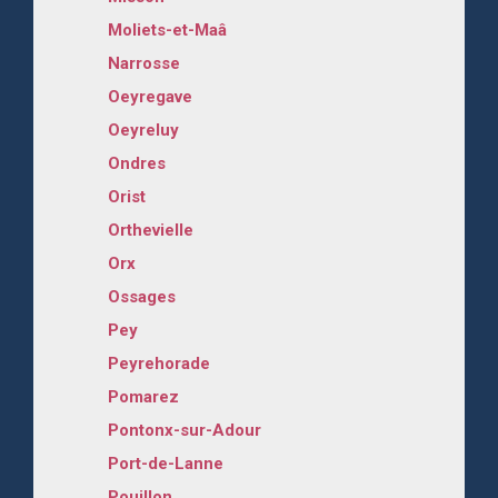
Moliets-et-Maâ
Narrosse
Oeyregave
Oeyreluy
Ondres
Orist
Orthevielle
Orx
Ossages
Pey
Peyrehorade
Pomarez
Pontonx-sur-Adour
Port-de-Lanne
Pouillon