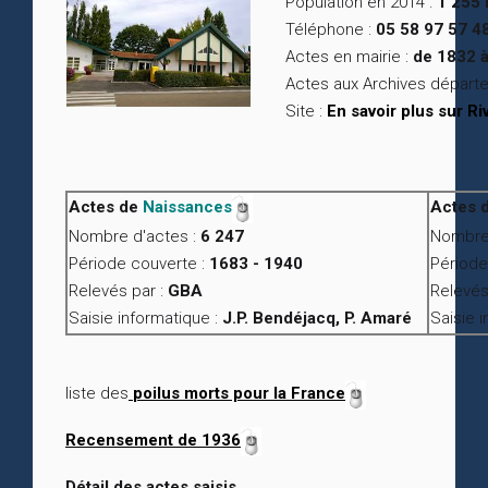
Population en 2014 :
1 255 
Téléphone :
05 58 97 57 4
Actes en mairie :
de 1832 à
Actes aux Archives départ
Site :
En savoir plus sur R
Actes de
Naissances
Actes 
Nombre d'actes :
6 247
Nombre 
Période couverte :
1683 - 1940
Période
Relevés par :
GBA
Relevés
Saisie informatique :
J.P. Bendéjacq, P. Amaré
Saisie 
liste des
poilus morts pour la France
Recensement de 1936
Détail des actes saisis