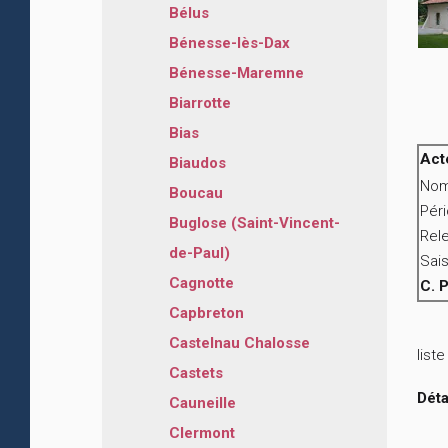
Bélus
Bénesse-lès-Dax
Bénesse-Maremne
Biarrotte
Bias
Act
Biaudos
Nom
Boucau
Pér
Buglose (Saint-Vincent-
Rele
de-Paul)
Sais
Cagnotte
C. 
Capbreton
Castelnau Chalosse
list
Castets
Déta
Cauneille
Clermont