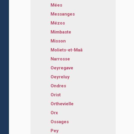
Mées
Messanges
Mézos
Mimbaste
Misson
Moliets-et-Maâ
Narrosse
Oeyregave
Oeyreluy
Ondres
Orist
Orthevielle
Orx
Ossages
Pey