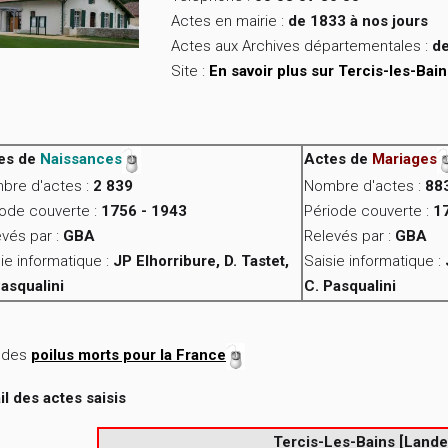
Actes en mairie :
de 1833 à nos jours
Actes aux Archives départementales :
de
Site :
En savoir plus sur Tercis-les-Bain
es de
Naissances
Actes de
Mariages
bre d'actes :
2 839
Nombre d'actes :
88
iode couverte :
1756 - 1943
Période couverte :
1
vés par :
GBA
Relevés par :
GBA
ie informatique :
JP Elhorribure, D. Tastet,
Saisie informatique :
Pasqualini
C. Pasqualini
e des
poilus morts pour la France
il des actes saisis
Tercis-Les-Bains [Lande