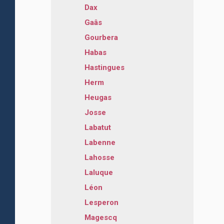
Dax
Gaâs
Gourbera
Habas
Hastingues
Herm
Heugas
Josse
Labatut
Labenne
Lahosse
Laluque
Léon
Lesperon
Magescq