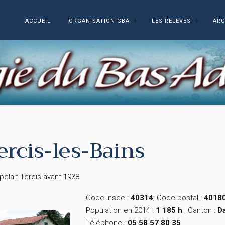
ACCUEIL
ORGANISATION GBA
LES RELEVES
ARC
ercis-les-Bains
pelait Tercis avant 1938.
Code Insee :
40314
; Code postal :
4018
Population en 2014 :
1 185 h
; Canton :
D
Téléphone :
05 58 57 80 35