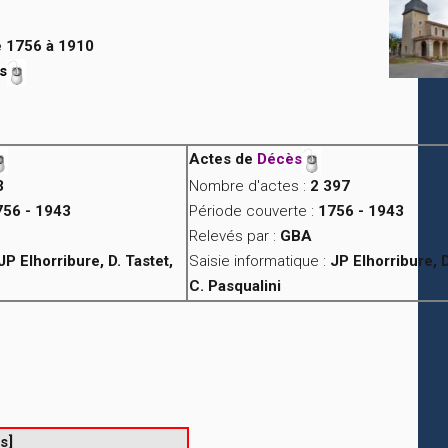
 1756 à 1910
s
Actes de
Décès
3
Nombre d'actes :
2 397
756 - 1943
Période couverte :
1756 - 1943
Relevés par :
GBA
JP Elhorribure, D. Tastet,
Saisie informatique :
JP Elhorribure, D
C. Pasqualini
s]