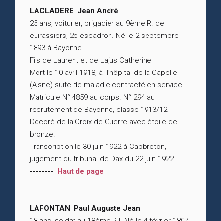
LACLADERE Jean André
25 ans, voiturier, brigadier au 9ème R. de
cuirassiers, 2e escadron. Né le 2 septembre
1893 à Bayonne
Fils de Laurent et de Lajus Catherine
Mort le 10 avril 1918, à l’hôpital de la Capelle
(Aisne) suite de maladie contracté en service
Matricule N° 4859 au corps. N° 294 au
recrutement de Bayonne, classe 1913/12
Décoré de la Croix de Guerre avec étoile de
bronze.
Transcription le 30 juin 1922 à Capbreton,
jugement du tribunal de Dax du 22 juin 1922.
--------
Haut de page
LAFONTAN Paul Auguste Jean
18 ans, soldat au 18ème R.I. Né le 4 février 1897