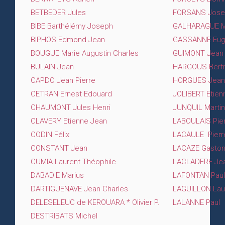
BETBEDER Jules
FORSANS Jos
BIBE Barthélémy Joseph
GALHARAGUE Ma
BIPHOS Edmond Jean
GASSANNE Eug
BOUGUE Marie Augustin Charles
GUIMONT Jean
BULAIN Jean
HARGOUS Bertr
CAPDO Jean Pierre
HORGUES Jean
CETRAN Ernest Edouard
JOLIBERT Etien
CHAUMONT Jules Henri
JUNQUIL Martin
CLAVERY Etienne Jean
LABOULAIS Pier
CODIN Félix
LACAULE Pierr
CONSTANT Jean
LACAZE Gasto
CUMIA Laurent Théophile
LACLADERE Jea
DABADIE Marius
LAFONTAN Paul
DARTIGUENAVE Jean Charles
LAGUILLON Lau
DELESELEUC de KEROUARA * Olivier P.
LALANNE Paul
DESTRIBATS Michel