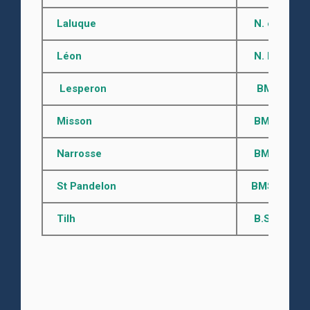
Laluque
N. et D.
de
Léon
N. M. D.
av
Lesperon
BMS 1685 - 
Misson
BMS après 1
Narrosse
BMS avant 1
St Pandelon
BMS avant 17
Tilh
B.S. de 1753