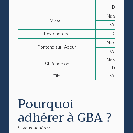
Décès
Naissances
Misson
Mariages
Peyrehorade
Décès
Naissances
Pontonx-sur-l'Adour
Mariages
Naissances
St Pandelon
Décès
Tilh
Mariages
Pourquoi
adhérer à GBA ?
Si vous adhérez :