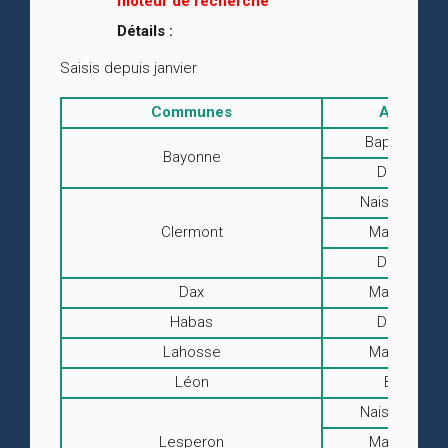
moteur de recherche
Détails :
Saisis depuis janvier
Communes
Actes
Baptêmes
Bayonne
Décès
Naissances
Clermont
Mariages
Décès
Dax
Mariages
Habas
Décès
Lahosse
Mariages
Léon
BMS
Naissances
Lesperon
Mariages