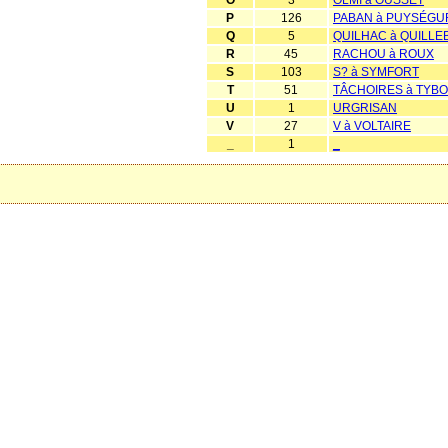
P
126
PABAN à PUYSÉGU
Q
5
QUILHAC à QUILLE
R
45
RACHOU à ROUX
S
103
S? à SYMFORT
T
51
TÂCHOIRES à TYB
U
1
URGRISAN
V
27
V à VOLTAIRE
_
1
_