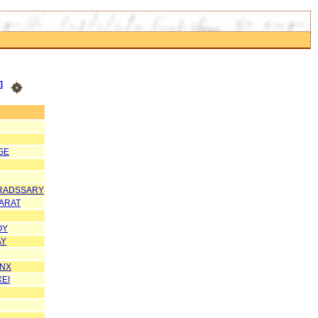
]
GE
RRADSSARY
ARAT
OY
AY
ANX
XEI