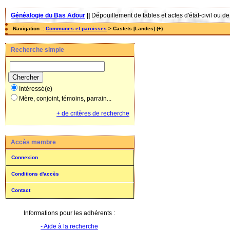
Généalogie du Bas Adour
||
Dépouillement de tables et actes d'état-civil ou de
Navigation ::
Communes et paroisses
> Castets [Landes] (+)
Recherche simple
Intéressé(e)
Mère, conjoint, témoins, parrain...
+ de critères de recherche
Accès membre
Connexion
Conditions d'accès
Contact
Informations pour les adhérents :
- Aide à la recherche