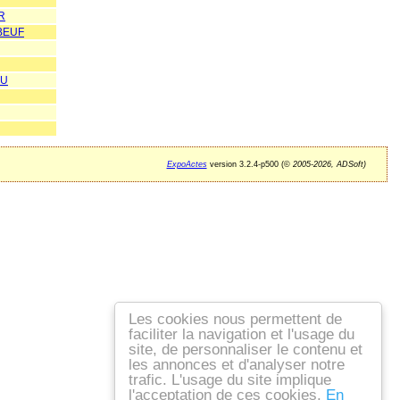
R
BEUF
OU
ExpoActes
version 3.2.4-p500 (©
2005-2026, ADSoft)
Les cookies nous permettent de
faciliter la navigation et l'usage du
site, de personnaliser le contenu et
les annonces et d'analyser notre
trafic. L'usage du site implique
l'acceptation de ces cookies.
En