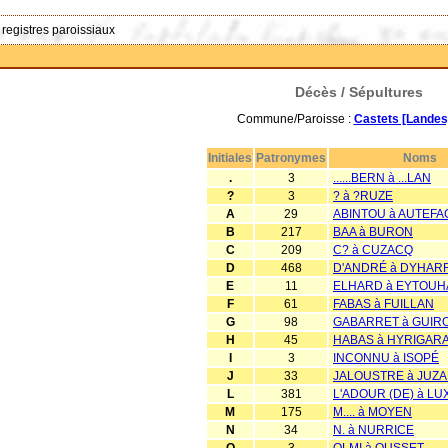
 registres paroissiaux
Décès / Sépultures
Commune/Paroisse :
Castets [Landes
Initiales
Patronymes
Noms
.
3
......BERN à ...LAN
?
3
? à ?RUZE
A
29
ABINTOU à AUTEFA
B
217
BAA à BURON
C
209
C? à CUZACQ
D
468
D'ANDRÉ à DYHA
E
11
ELHARD à EYTOUH
F
61
FABAS à FUILLAN
G
98
GABARRET à GUIR
H
45
HABAS à HYRIGAR
I
3
INCONNU à ISOPÉ
J
33
JALOUSTRE à JUZ
L
381
L'ADOUR (DE) à LU
M
175
M.... à MOYEN
N
34
N. à NURRICE
O
3
OLMI à OUSSET