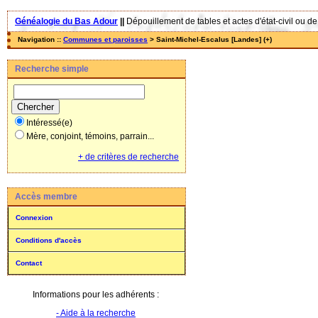
Généalogie du Bas Adour
||
Dépouillement de tables et actes d'état-civil ou de
Navigation ::
Communes et paroisses
> Saint-Michel-Escalus [Landes] (+)
Recherche simple
Intéressé(e)
Mère, conjoint, témoins, parrain...
+ de critères de recherche
Accès membre
Connexion
Conditions d'accès
Contact
Informations pour les adhérents :
- Aide à la recherche