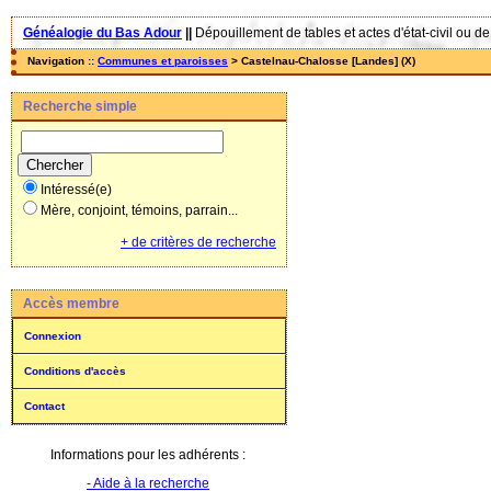
Généalogie du Bas Adour
||
Dépouillement de tables et actes d'état-civil ou de
Navigation ::
Communes et paroisses
> Castelnau-Chalosse [Landes] (X)
Recherche simple
Intéressé(e)
Mère, conjoint, témoins, parrain...
+ de critères de recherche
Accès membre
Connexion
Conditions d'accès
Contact
Informations pour les adhérents :
- Aide à la recherche