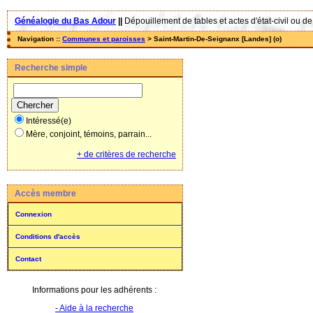
Généalogie du Bas Adour
||
Dépouillement de tables et actes d'état-civil ou de
Navigation ::
Communes et paroisses
> Saint-Martin-De-Seignanx [Landes] (o)
Recherche simple
Intéressé(e)
Mère, conjoint, témoins, parrain...
+ de critères de recherche
Accès membre
Connexion
Conditions d'accès
Contact
Informations pour les adhérents :
- Aide à la recherche