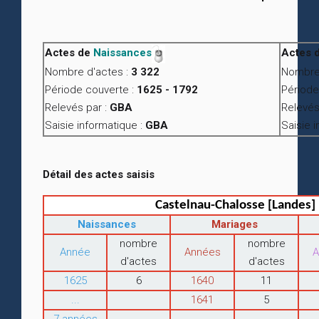
Actes de
Naissances
Actes 
Nombre d'actes :
3 322
Nombre 
Période couverte :
1625 - 1792
Période
Relevés par :
GBA
Relevés
Saisie informatique :
GBA
Saisie 
Détail des actes saisis
Castelnau-Chalosse [Landes]
Naissances
Mariages
nombre
nombre
Année
Années
A
d'actes
d'actes
1625
6
1640
11
...
1641
5