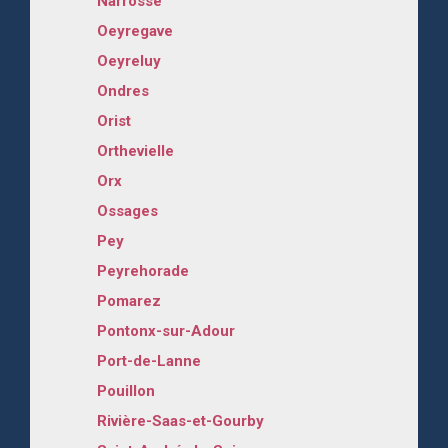
Narrosse
Oeyregave
Oeyreluy
Ondres
Orist
Orthevielle
Orx
Ossages
Pey
Peyrehorade
Pomarez
Pontonx-sur-Adour
Port-de-Lanne
Pouillon
Rivière-Saas-et-Gourby