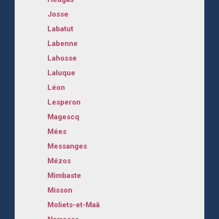
Josse
Labatut
Labenne
Lahosse
Laluque
Léon
Lesperon
Magescq
Mées
Messanges
Mézos
Mimbaste
Misson
Moliets-et-Maâ