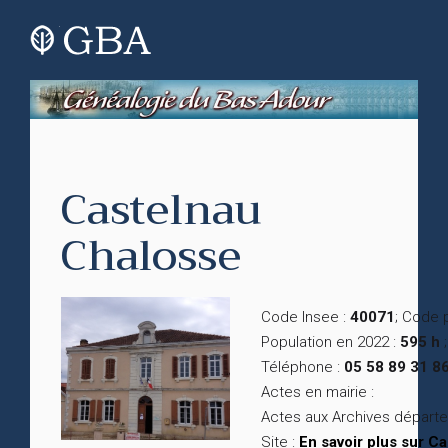
Castelnau
Chalosse
Code Insee :
40071
; Code 
Population en 2022 :
595 h
;
Téléphone :
05 58 89 31 8
Actes en mairie :
Actes aux Archives départ
Site :
En savoir plus sur C